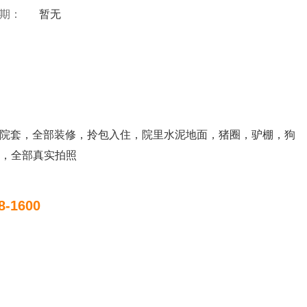
 期：
暂无
房大院套，全部装修，拎包入住，院里水泥地面，猪圈，驴棚，狗
，全部真实拍照
8-1600