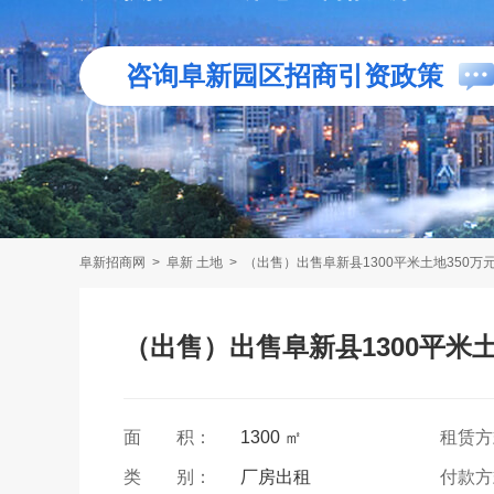
咨询阜新园区招商引资政策
阜新招商网
>
阜新 土地
>
（出售）出售阜新县1300平米土地350万
（出售）出售阜新县1300平米土
面 积：
1300 ㎡
租赁
类 别：
厂房出租
付款